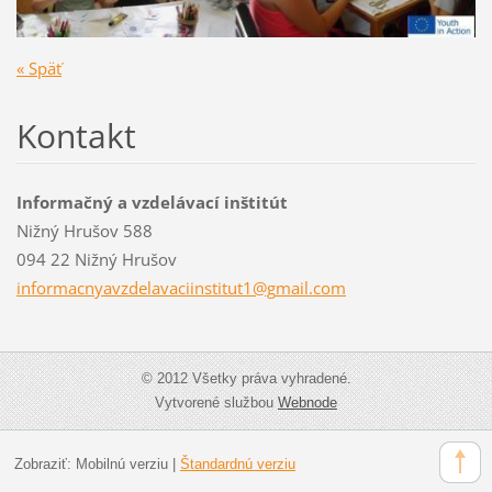
« Späť
Kontakt
Informačný a vzdelávací inštitút
Nižný Hrušov 588
094 22 Nižný Hrušov
informac
nyavzdel
avaciins
titut1@g
mail.com
© 2012 Všetky práva vyhradené.
Vytvorené službou
Webnode
Zobraziť:
Mobilnú verziu
|
Štandardnú verziu