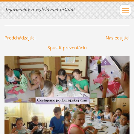
Informačný a vzdelávací inštitút
Predchádzajúci
Nasledujúci
Spustiť prezentáciu