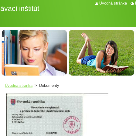
Úvodná stránka
vací inštitút
Úvodná stránka
>
Dokumenty