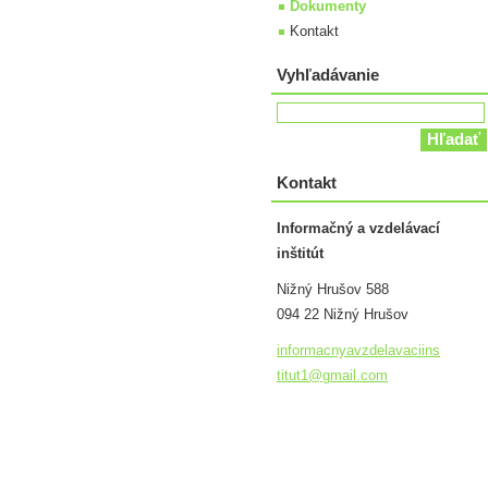
Dokumenty
Kontakt
Vyhľadávanie
Kontakt
Informačný a vzdelávací
inštitút
Nižný Hrušov 588
094 22 Nižný Hrušov
informac
nyavzdel
avaciins
titut1@g
mail.com