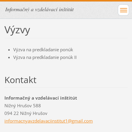
Informačný a vzdelávací inštitút
Výzvy
Výzva na predkladanie ponúk
Výzva na predkladanie ponúk II
Kontakt
Informačný a vzdelávací inštitút
Nižný Hrušov 588
094 22 Nižný Hrušov
informac
nyavzdel
avaciins
titut1@g
mail.com