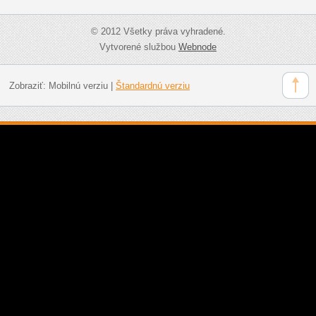
© 2012 Všetky práva vyhradené.
Vytvorené službou
Webnode
Zobraziť:
Mobilnú verziu
|
Štandardnú verziu