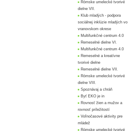
Rómske umelecké tvorivé
dielne VII.
Klub mladých - podpora
sociálnej inklúzie mladých vo
vranovskom okrese
Multifunkčné centrum 4.0
Remeselné dielne VI.
Multifunkčné centrum 4.0
Remeselné a kreatívne
tvorivé dielne
Remeselné dielne VII.
Rómske umelecké tvorivé
dielne VIII.
Spoznávaj a chráň
Byť EKO je in
Rovnosť žien a mužov a
rovnosť príležitostí
Voľnočasové aktivity pre
mládež
Rómske umelecké tvorivé