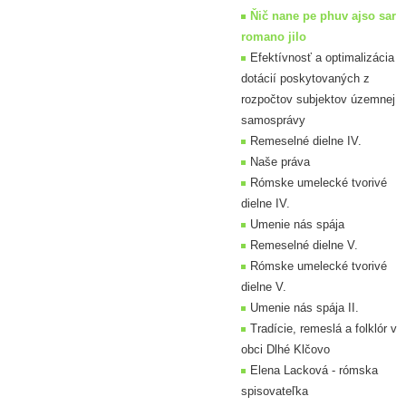
Ňič nane pe phuv ajso sar
romano jilo
Efektívnosť a optimalizácia
dotácií poskytovaných z
rozpočtov subjektov územnej
samosprávy
Remeselné dielne IV.
Naše práva
Rómske umelecké tvorivé
dielne IV.
Umenie nás spája
Remeselné dielne V.
Rómske umelecké tvorivé
dielne V.
Umenie nás spája II.
Tradície, remeslá a folklór v
obci Dlhé Klčovo
Elena Lacková - rómska
spisovateľka