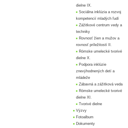
dielne IX.
Sociálna inklúzia a rozvoj
kompetencií mladých ľudí
Zážitkové centrum vedy a
techniky
Rovnosť žien a mužov a
rovnosť príležitostí II.
Rómske umelecké tvorivé
dielne X.
Podpora inklúzie
znevýhodnených detí a
mládeže
Zábavná a zážitková veda
Rómske umelecké tvorivé
dielne XI.
Tvorivé dielne
Výzvy
Fotoalbum
Dokumenty