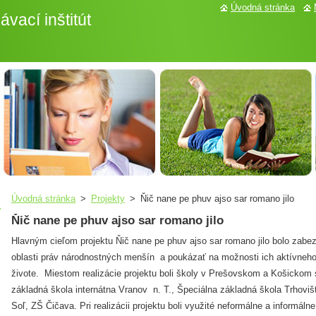
Úvodná stránka
vací inštitút
Úvodná stránka
>
Projekty
>
Ňič nane pe phuv ajso sar romano jilo
Ňič nane pe phuv ajso sar romano jilo
Hlavným cieľom projektu Ňič nane pe phuv ajso sar romano jilo bolo zabez
oblasti práv národnostných menšín a poukázať na možnosti ich aktívneh
živote. Miestom realizácie projektu boli školy v Prešovskom a Košickom
základná škola internátna Vranov n. T., Špeciálna základná škola Trhov
Soľ, ZŠ Čičava. Pri realizácii projektu boli využité neformálne a informál