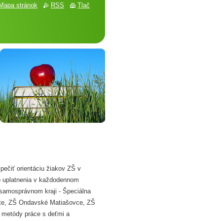
Mapa stránok
RSS
Tlač
pečiť orientáciu žiakov ZŠ v
o uplatnenia v každodennom
 samosprávnom kraji - Špeciálna
ište, ZŠ Ondavské Matiašovce, ZŠ
ne metódy práce s deťmi a