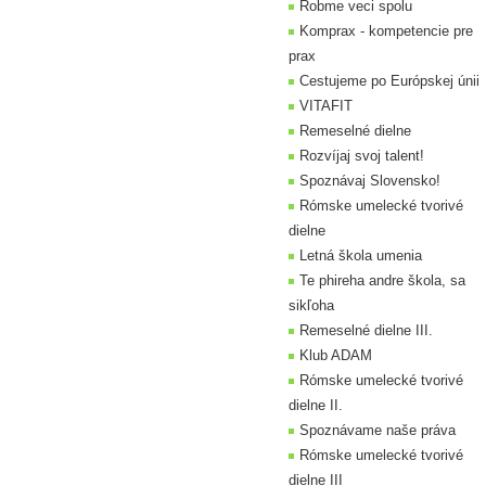
Robme veci spolu
Komprax - kompetencie pre
prax
Cestujeme po Európskej únii
VITAFIT
Remeselné dielne
Rozvíjaj svoj talent!
Spoznávaj Slovensko!
Rómske umelecké tvorivé
dielne
Letná škola umenia
Te phireha andre škola, sa
sikľoha
Remeselné dielne III.
Klub ADAM
Rómske umelecké tvorivé
dielne II.
Spoznávame naše práva
Rómske umelecké tvorivé
dielne III