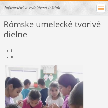
Informačný a vzdelávací inštitút
Rómske umelecké tvorivé
dielne
I
II