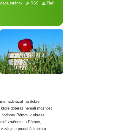
Mapa stránok
RSS
Tlač
eme nadviazať na dobré
, ktoré doteraz nemali možnosť
ne hodnoty Rómov v okrese
ecké zručnosti u Rómov,
 v záujme predchádzania a