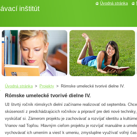
Úvodná stránka
vací inštitút
Úvodná stránka
>
Projekty
>
Rómske umelecké tvorivé dielne IV.
Rómske umelecké tvorivé dielne IV.
Už štvrtý ročník rómskych dielní začíname realizovať od septembra. Chc
skúseností z predchádzajúcich ročníkov a pripraviť pre deti nové techniky
vyskúšať si. Zámerom projektu je zachovávať a rozvíjať identitu a kultúr
Vranov nad Topľou. Hlavným cieľom projektu je rozvíjať manuálne a umel
vychovávať ich umením a viesť k umeniu, zmysluplne využívať voľný čas