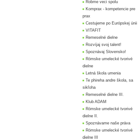
Robme veci spolu
Komprax - kompetencie pre
prax
Cestujeme po Európskej únii
VITAFIT
Remeselné dielne
Rozvíjaj svoj talent!
Spoznávaj Slovensko!
Rómske umelecké tvorivé
dielne
Letná škola umenia
Te phireha andre škola, sa
sikľoha
Remeselné dielne III.
Klub ADAM
Rómske umelecké tvorivé
dielne II.
Spoznávame naše práva
Rómske umelecké tvorivé
dielne III