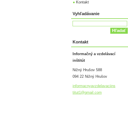
Kontakt
Vyhľadávanie
Kontakt
Informačný a vzdelávací
inštitút
Nižný Hrušov 588
094 22 Nižný Hrušov
informac
nyavzdel
avaciins
titut1@g
mail.com