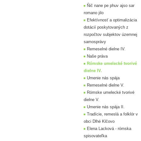
Ňič nane pe phuv ajso sar
romano jilo
Efektívnosť a optimalizácia
dotácií poskytovaných z
rozpočtov subjektov územnej
samosprávy
Remeselné dielne IV.
Naše práva
Rómske umelecké tvorivé
dielne IV.
Umenie nás spája
Remeselné dielne V.
Rómske umelecké tvorivé
dielne V.
Umenie nás spája II.
Tradície, remeslá a folklór v
obci Dlhé Klčovo
Elena Lacková - rómska
spisovateľka