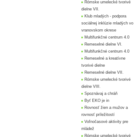
Rómske umelecké tvorivé
dielne VII.
Klub mladých - podpora
sociálnej inklúzie mladých vo
vranovskom okrese
Multifunkčné centrum 4.0
Remeselné dielne VI.
Multifunkčné centrum 4.0
Remeselné a kreatívne
tvorivé dielne
Remeselné dielne VII.
Rómske umelecké tvorivé
dielne VIII.
Spoznávaj a chráň
Byť EKO je in
Rovnosť žien a mužov a
rovnosť príležitostí
Voľnočasové aktivity pre
mládež
Rómske umelecké tvorivé