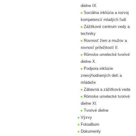
dielne IX.
Sociálna inklúzia a rozvoj
kompetencií mladých ľudí
Zážitkové centrum vedy a
techniky
Rovnosť žien a mužov a
rovnosť príležitostí II.
Rómske umelecké tvorivé
dielne X.
Podpora inklúzie
znevýhodnených detí a
mládeže
Zábavná a zážitková veda
Rómske umelecké tvorivé
dielne XI.
Tvorivé dielne
Výzvy
Fotoalbum
Dokumenty