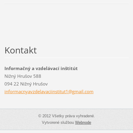
Kontakt
Informačný a vzdelávací inštitút
Nižný Hrušov 588
094 22 Nižný Hrušov
informac
nyavzdel
avaciins
titut1@g
mail.com
© 2012 Všetky práva vyhradené.
Vytvorené službou
Webnode