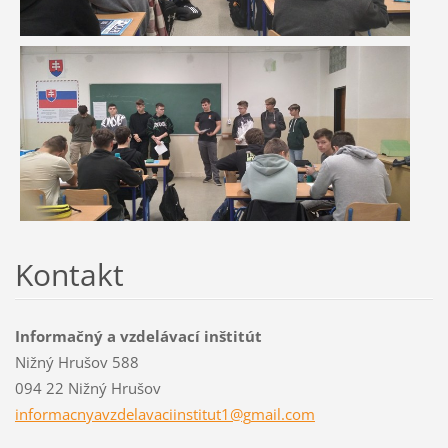
Kontakt
Informačný a vzdelávací inštitút
Nižný Hrušov 588
094 22 Nižný Hrušov
informac
nyavzdel
avaciins
titut1@g
mail.com